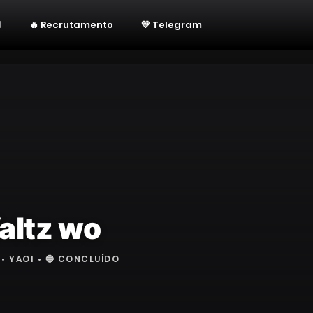
🔥 Recrutamento
💛 Telegram
altz wo
• YAOI • 🔵 CONCLUÍDO