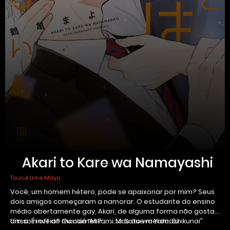
Akari to Kare wa Namayashi
Tsurukame Mayo
Você, um homem hétero, pode se apaixonar por mim? Seus
dois amigos começaram a namorar. O estudante do ensino
médio abertamente gay, Akari, de alguma forma não gosta
disso. É inveja? Ou ciúmes? ……..Mas que merda. Eu
Um spin off do mangá “Mikami to Sato wa Yamashikunai”