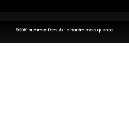
os c
o co
O qu
©2019 summer fansub- o harém mais quente.