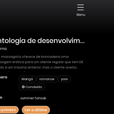
Menu
Antologia de desenvolvimento BL
ama
massagista oferece de brincadeira uma
agem erótica para um cliente regular que tem DE
do a um trauma anterior, mas o cliente aceita
peradamente ?!
ero
Mangá
romance
yaoi
🔵 Concluído
n
summer fansub
Ler o último
o primeiro