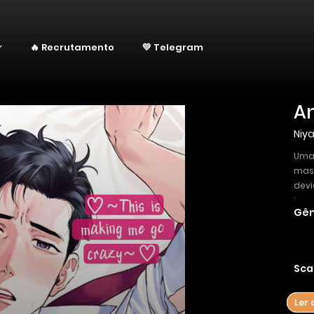
🔥 Recrutamento
💛 Telegram
Niy
Uma 
mass
devi
ines
Gên
Sca
Ler 