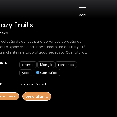
Menu
azy Fruits
beko
coleção de contos para deixar seu coração de
duro. Apple era o call boy número um da Fruity até
um cliente rejeitado atacou seu rosto. Que futuro a
e pode encontrar após sua queda da
ero
laridade, agora que ele é um “Crazy Fruit”? Crazy
drama
Mangá
romance
ts também contém “Crazy Fruits: Spin-off” (Call-boy
yaoi
Concluído
ger x anfitrião) e “The House Where You Live”
orciado de 40 anos x governanta).
n
summer fansub
Ler o último
o primeiro