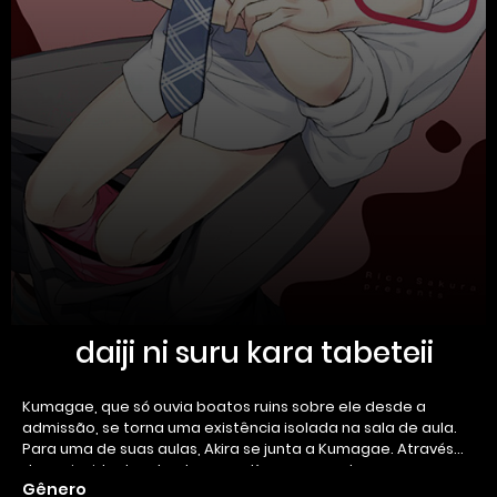
daiji ni suru kara tabeteii
Kumagae, que só ouvia boatos ruins sobre ele desde a
admissão, se torna uma existência isolada na sala de aula.
Para uma de suas aulas, Akira se junta a Kumagae. Através
desse incidente, algo toca em Kumagae e ele se apega a
Gênero
Akira.Tudo o que Akira diz, ele faz. Aonde quer que Akira vá, ele