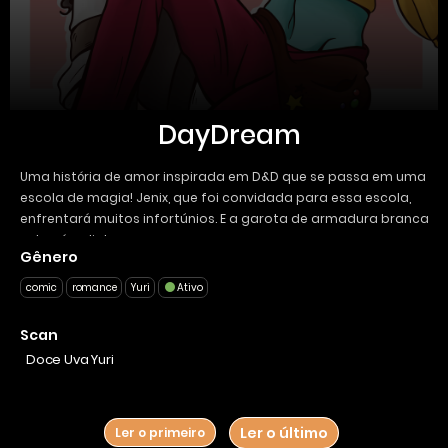
DayDream
Uma história de amor inspirada em D&D que se passa em uma
escola de magia! Jenix, que foi convidada para essa escola,
enfrentará muitos infortúnios. E a garota de armadura branca
salvará o dia!
Gênero
comic
romance
Yuri
Ativo
Scan
Doce Uva Yuri
Ler o último
Ler o primeiro