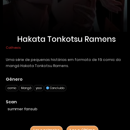
Hakata Tonkotsu Ramens
Cathexis
Uma série de pequenas histórias em formato de fã comic do
mangá Hakata Tonkotsu Ramens.
Gênero
comic
Mangá
yaoi
Concluído
Da mesma autora de Sex Therapy, Cathexis mostra neste curto
trabalho todo seu talento com ilustração e torna a história de
Scan
Hakata Tonkotsu Ramens ainda mais incrível.
summer fansub
Apoie a autora no Patreon e a siga em seu Instagram:
@cathexis.world , Tradução autorizada!