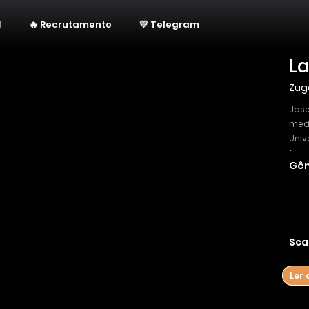
🔥 Recrutamento
💛 Telegram
La
Zug
Jose
medi
Univ
famí
Gên
expe
conh
mist
atra
Sca
Ler 