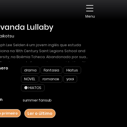
Menu
vanda Lullaby
aikotsu
ph Lee Selden é um jovem inglês que estuda
cina na 18th Century Saint Legions School and
ersity, na Boêmia Tcheca. Abandonado por sua
lia e incapaz de fazer amigos, sua vida já caótica
ero
rimenta uma reviravolta dramática quando ele
drama
Fantasia
Hiatus
ece Tariq Ali Bashir, um príncipe bruxo muito
NOVEL
romance
yaoi
erioso e problemático. A partir daí, Joseph é
ído para um mundo de magia, demônios e amor.
🟠 HIATOS
n
summer fansub
Ler o último
o primeiro