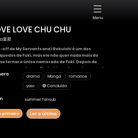
Menu
OVE LOVE CHU CHU
na葉那
-off de My Servants and I Rokuichi é um dos
quedos de Fuki, mas ele não quer nada mais do
se tornar o único namorado de Fuki. Depois de
ar um acordo com Tsubaki, o outro amigo sexual
ero
uki, Rokuichi vai a um encontro solo com Fuki
drama
Mangá
romance
 primeira vez. Rokuichi pode conquistar o
yaoi
🔵 Concluído
ção de Fuki?
n
summer fansub
Ler o último
o primeiro