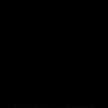
01/04/2025
side 07
01/04/2025
side 06
01/04/2025
side 05
01/04/2025
side 04
01/04/2025
side 03
Mostre mais
01/04/2025
side 02
©2019 summer fansub- o harém mais quente.