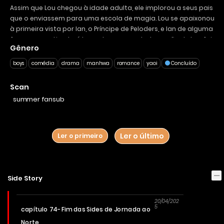
Assim que Lou chegou à idade adulta, ele implorou a seus pais
que o enviassem para uma escola de magia. Lou se apaixonou
à primeira vista por Ian, o Príncipe de Peloders, e Ian de alguma
forma se sentiu atraído por Lou… na verdade, a mãe de Lou foi
Gênero
assassinada há muito tempo pelo atual Imperador de Peloders,
enquanto Ian veio aprender magia para caçar dragões… os
boys
comédia
drama
manhwa
romance
yaoi
Concluído
dois, cada um abrigando um segredo, podem expressar sua
afeição um pelo outro?
Scan
summer fansub
Ler o último
Ler o primeiro
Side Story
20/04/202
5
capítulo 74- Fim das Sides de Jornada ao
Norte