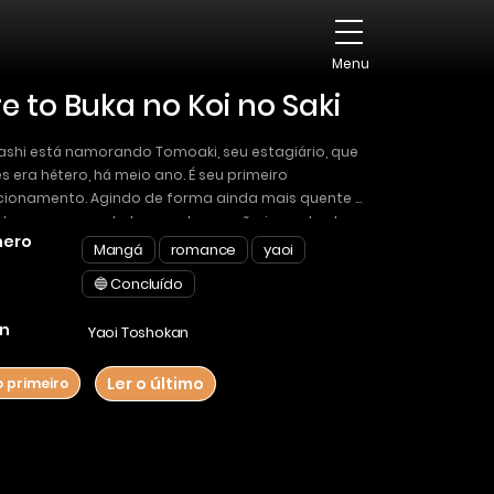
Menu
e to Buka no Koi no Saki
ashi está namorando Tomoaki, seu estagiário, que
s era hétero, há meio ano. É seu primeiro
cionamento. Agindo de forma ainda mais quente e
 do que o normal, ele percebe o quão importante
ero
oaki é, mas nesse momento é anunciado que
Mangá
romance
yaoi
aki será transferido… Esta é a continuação de “Eu,
🔵 Concluído
Estagiário e Nossa História de Amor”, completa com
história inédita!! O que acontecerá com o amor
n
Yaoi Toshokan
e esses dois funcionários de escritório
jeitados…!?
Ler o último
o primeiro