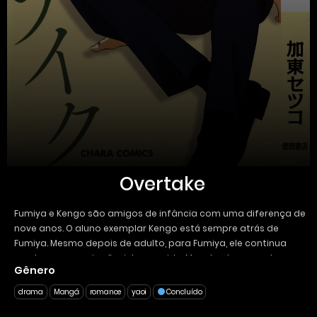
Overtake
Fumiya e Kengo são amigos de infância com uma diferença de
nove anos. O aluno exemplar Kengo está sempre atrás de
Fumiya. Mesmo depois de adulto, para Fumiya, ele continua
sendo como um irmãozinho querido. Mas desde que se tornou
Gênero
aluno de provas, Kengo tem lançado olhares cada vez mais
acalorados para Fumiya. Além disso, ele declarou: “Se eu passar
drama
Mangá
romance
yaoi
Concluído
nas provas, ganho um beijo seu!”. Outras histórias incluem