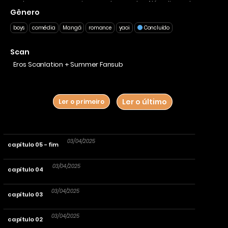
conhece um cara mais azarado que ele…. Além disso, ele se
Gênero
encontram no lugar mais inesperado possível!? Uma comédia
romântica entre um advogado, um professor, e uma criança.
boys
comédia
Mangá
romance
yaoi
Concluído
Scan
Eros Scanlation + Summer Fansub
Ler o último
Ler o primeiro
03/04/2025
capítulo 05 - fim
03/04/2025
capítulo 04
03/04/2025
capítulo 03
03/04/2025
capítulo 02