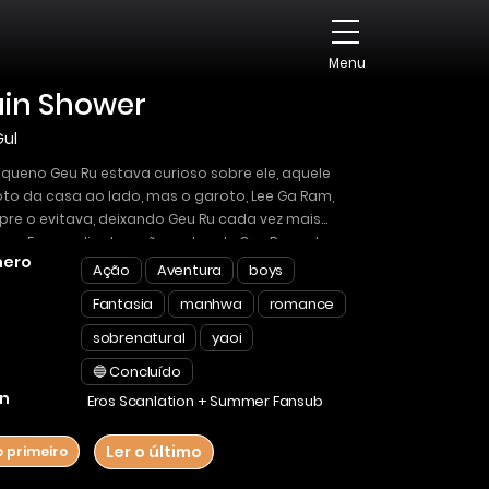
Menu
ain Shower
Gul
queno Geu Ru estava curioso sobre ele, aquele
to da casa ao lado, mas o garoto, Lee Ga Ram,
re o evitava, deixando Geu Ru cada vez mais
oso. Em um dia de verão, antes de Geu Ru poder se
ero
essar, Lee Ga Ram desaparece misteriosamente
Ação
Aventura
boys
ando apenas um rastro de luz para trás. Anos
Fantasia
manhwa
romance
is, o que uma “coincidência” fará com suas
órias?
sobrenatural
yaoi
🔵 Concluído
n
Eros Scanlation + Summer Fansub
Ler o último
o primeiro