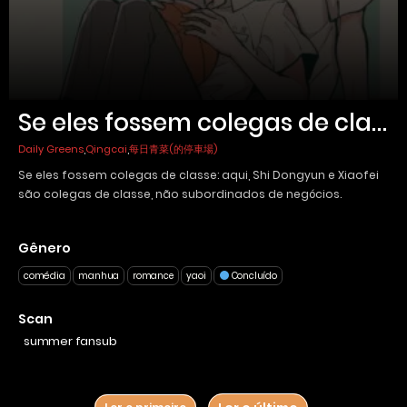
Se eles fossem colegas de classe
Daily Greens
,
Qingcai
,
每日青菜(的停車場)
Se eles fossem colegas de classe: aqui, Shi Dongyun e Xiaofei
são colegas de classe, não subordinados de negócios.
Gênero
Essa história é um especial da obra: “Dia de Folga”.
comédia
manhua
romance
yaoi
Concluído
Scan
summer fansub