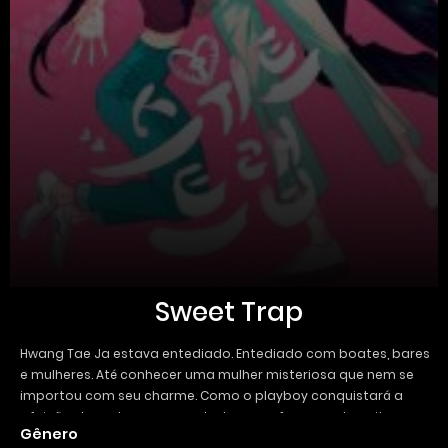
Sweet Trap
Hwang Tae Ja estava entediado. Entediado com boates, bares
e mulheres. Até conhecer uma mulher misteriosa que nem se
importou com seu charme. Como o playboy conquistará a
afeição daquela pessoa se tudo o que fez naquela noite em
Gênero
que se conheceram foi se envergonhar?