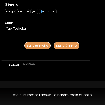
coisa entre dois amigos de infância?
Gênero
Houkago Kyoushitsu
8-nen Mae, Bokutachi wa
Mangá
romance
yaoi
Concluído
Sinceramente, Okubyou
Scan
Yaoi Toshokan
Ler o último
Ler o primeiro
16/09/2025
capítulo 01
©2019 summer fansub- o harém mais quente.