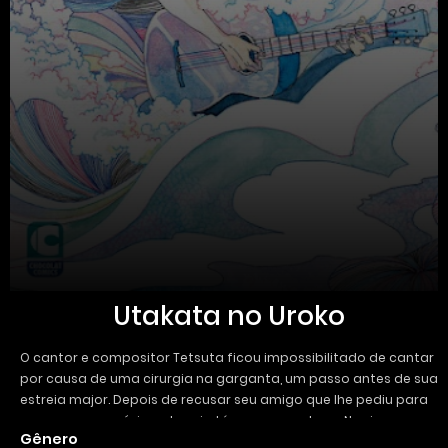
Utakata no Uroko
O cantor e compositor Tetsuta ficou impossibilitado de cantar
por causa de uma cirurgia na garganta, um passo antes de sua
estreia major. Depois de recusar seu amigo que lhe pediu para
compor uma música, ele vai até o mar e conhece Nagi, um
Gênero
jovem que administra um restaurante com seu pai. Este jovem