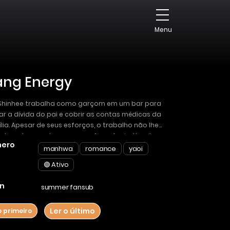
Menu
ang Energy
 Shinhee trabalha como garçom em um bar para
r a dívida do pai e cobrir as contas médicas da
lia. Apesar de seus esforços, o trabalho não lhe
da e ele comete erros com frequência. Um dia,
ero
is de terminar o trabalho, ele para em uma loja
manhwa
romance
yaoi
 comprar cigarros e percebe uma esfera estranha
🟢 Ativo
steriosa. Por acidente, ele a quebra. Nesse
nto, um goblin aparece e o arrasta para um
n
summer fansub
o desconhecido. Lá, Shinhee conhece o goblin Oh
 que a chama de noiva e demonstra um interesse
Ler o último
o primeiro
cial por ele.