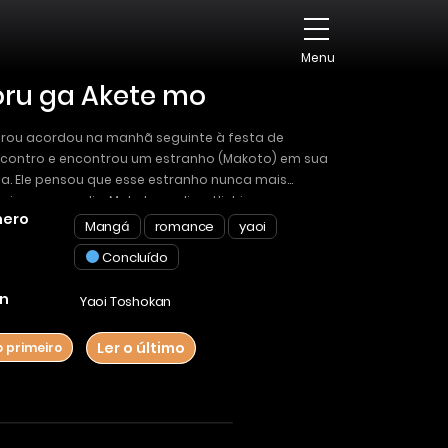
Menu
oru ga Akete mo
irou acordou na manhã seguinte à festa de
contro e encontrou um estranho (Makoto) em sua
. Ele pensou que esse estranho nunca mais
aria, mas um dia, Makoto pediu a Uichirou para ser
ero
amigo (sexual).
Mangá
romance
yaoi
Concluído
n
Yaoi Toshokan
Ler o último
o primeiro