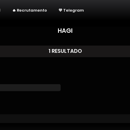
🔥 Recrutamento
💛 Telegram
HAGI
1 RESULTADO