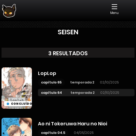
Menu
SEISEN
3 RESULTADOS
LopLop
capítulo 65
temporada 2
02/10/2025
capítulo 64
temporada 2
02/10/2025
CONCLUÍDO
Ao ni Tokeruwa Haru no Nioi
capítulo 04.5
04/05/2025