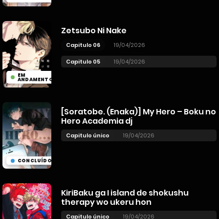
Zetsubo Ni Nake
Capitulo 06
19/04/2026
Capitulo 05
19/04/2026
EM
ANDAMENTO
[Soratobe. (Enaka)] My Hero – Boku no
Hero Academia dj
Capitulo único
19/04/2026
CONCLUÍDO
KiriBaku ga I island de shokushu
therapy wo ukeru hon
Capitulo único
19/04/2026