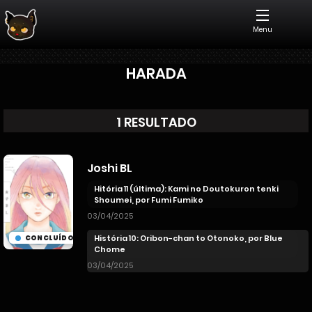
Menu
HARADA
1 RESULTADO
Joshi BL
Hitória 11 (última): Kami no Doutokuron tenki
Shoumei, por Fumi Fumiko
03/04/2025
História 10: Oribon-chan to Otonoko, por Blue
CONCLUÍDO
Chome
03/04/2025