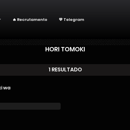
🔥 Recrutamento
💛 Telegram
HORI TOMOKI
1 RESULTADO
ki wa