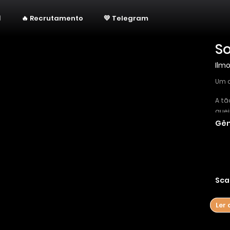
🔥 Recrutamento
💛 Telegram
So
Ilm
Um c
A tã
quei
Gên
Hist
Hist
Hist
Sca
Ler 