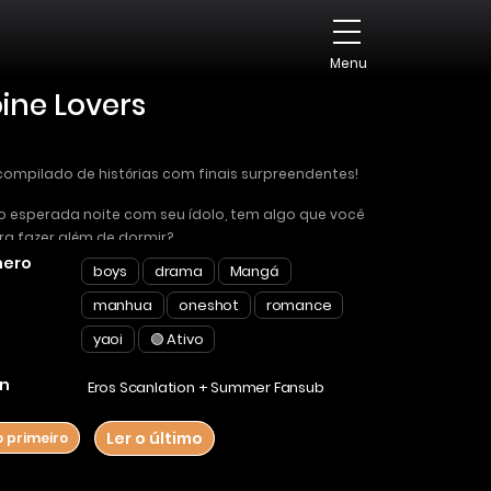
Menu
ine Lovers
o
ompilado de histórias com finais surpreendentes!
o esperada noite com seu ídolo, tem algo que você
ra fazer além de dormir?
ero
boys
drama
Mangá
ória 1: Amantes por uma noite
manhua
oneshot
romance
ória 2: Você faria qualquer coisa por dinheiro…?
yaoi
🟢 Ativo
ória 2: Anti-herói Egoísta
n
Eros Scanlation + Summer Fansub
Ler o último
o primeiro