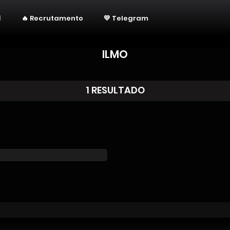
🔥 Recrutamento
💛 Telegram
ILMO
1 RESULTADO