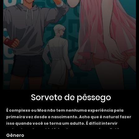
Sorvete de pêssego
É complexo ou Moa não tem nenhuma experiência pela
primeira vez desde o nascimento. Acho que é natural fazer
isso quando você se torna um adulto. É difícil intervir
naturalmente em histórias de sexo com amigos. Então, um
Gênero
dia, enquanto jogava o jogo da verdade com os membros do