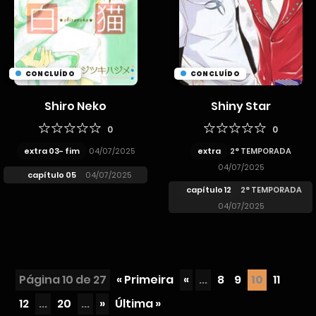
CONCLUÍDO
CONCLUÍDO
Shiro Neko
Shiny Star
0
0
extra 03- fim
04/07/2025
extra
2° TEMPORADA
04/07/2025
capítulo 05
04/07/2025
capítulo 12
2° TEMPORADA
04/07/2025
Página 10 de 27
« Primeira
«
...
8
9
10
11
12
...
20
...
»
Última »