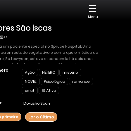
Menu
ores São iscas
물녀
a um paciente especial no Spruce Hospital. Uma
soa em estado vegetativo e coma que o médico da
re, So Lee-yeon, estava escondendo há dois anos…
 acorde. Por favor, não acorde.” Seu sonho era viver
ero
ilêncio, então ela rezava todas as noites. Então, um
Ação
HÉTERO
mistério
 por puro milagre ou falha, a pessoa em estado
NOVEL
Psicológico
romance
tativo acordou! “Você veio para chupar o pau
e pobre coitado?” Na frente do homem que havia
smut
🟢 Ativo
ido a memória e o bom senso, ela contou uma
ira que não podia ser mudada, pois tinha medo
n
Dokusho Scan
nstinto assassino dele. “Eu sou sua esposa, Kwon
-woo.” Para o homem que enterrou alguém vivo e
Ler o último
o primeiro
ou matá-la há dois anos!