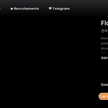
🔥 Recrutamento
💛 Telegram
Fl
건어
Havi
pes
árvo
“Não
Gên
em s
dia,
vege
dess
perd
ment
Sca
do i
Chae
Ler 
tent